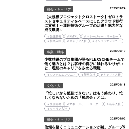
2025/09/24
機会・キャリア
【大規模プロジェクトクロストーク】ゼロトラ
ストセキュリティをベースにしたクラウド移行
に貢献！～運用技術グループの活躍と魅力的な
成長環境～
＃
受託開発
＃
PM/PL
＃
マネージャー・リーダー
＃
新卒入社
＃
キャリア入社
＃
インフラエンジニア
2025/09/19
事業・戦略
少数精鋭のプロ集団が語るFLEXSCHEチームで
働く魅力とは？お客様の喜びに触れるやりがい
と、理想のキャリアを歩める環境
＃
システムエンジニア
＃
新卒入社
＃
キャリア入社
2025/09/18
文化・人
「忙しいから勉強できない」はもう終わり、忙
しくならないための「勉強会」とは‥
＃
受託開発
＃
マネージャー・リーダー
＃
新卒入社
＃
キャリア入社
2025/09/02
機会・キャリア
信頼を築くコミュニケーションが鍵。グループ5