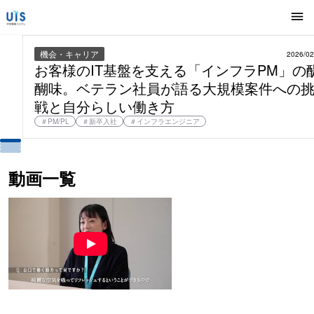
UISストーリーズ｜宇部情報システムのしごと、仲間、カルチャー、成長
採用サイト
機会・キャリア
2026/02
お客様のIT基盤を支える「インフラPM」の
“UISストーリーズ”
醐味。ベテラン社員が語る大規模案件への
戦と自分らしい働き方
募集中の求人
＃
PM/PL
＃
新卒入社
＃
インフラエンジニア
動画一覧