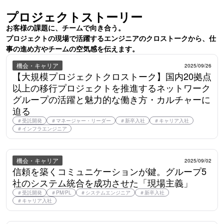
プロジェクトストーリー
お客様の課題に、チームで向き合う。

プロジェクトの現場で活躍するエンジニアのクロストークから、仕
事の進め方やチームの空気感を伝えます。
機会・キャリア
2025/09/26
【大規模プロジェクトクロストーク】国内20拠点
以上の移行プロジェクトを推進するネットワーク
グループの活躍と魅力的な働き方・カルチャーに
迫る
＃
受託開発
＃
マネージャー・リーダー
＃
新卒入社
＃
キャリア入社
＃
インフラエンジニア
機会・キャリア
2025/09/02
信頼を築くコミュニケーションが鍵。グループ5
社のシステム統合を成功させた「現場主義」
＃
受託開発
＃
PM/PL
＃
システムエンジニア
＃
新卒入社
＃
キャリア入社