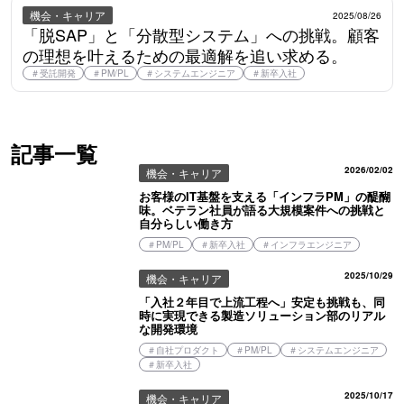
機会・キャリア
2025/08/26
「脱SAP」と「分散型システム」への挑戦。顧客
の理想を叶えるための最適解を追い求める。
＃
受託開発
＃
PM/PL
＃
システムエンジニア
＃
新卒入社
記事一覧
2026/02/02
機会・キャリア
お客様のIT基盤を支える「インフラPM」の醍醐
味。ベテラン社員が語る大規模案件への挑戦と
自分らしい働き方
＃
PM/PL
＃
新卒入社
＃
インフラエンジニア
2025/10/29
機会・キャリア
「入社２年目で上流工程へ」安定も挑戦も、同
時に実現できる製造ソリューション部のリアル
な開発環境
＃
自社プロダクト
＃
PM/PL
＃
システムエンジニア
＃
新卒入社
2025/10/17
機会・キャリア