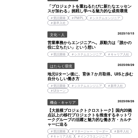
「プロジェクトを重ねるたびに新たなエッセン
スが加わる」挑戦し学べる魅力的な成長環境
＃
受託開発
＃
PM/PL
＃
システムエンジニア
＃
新卒入社
2025/10/15
文化・人
営業事務からエンジニアへ。原動力は「誰かの
役に立ちたい」という想い
＃
受託開発
＃
システムエンジニア
＃
キャリア入社
2025/09/29
はたらく環境
地元Uターン後に、育休７か月取得。UISと歩む
自分らしい働き方
＃
受託開発
＃
システムエンジニア
＃
新卒入社
＃
UIターン
2025/09/26
機会・キャリア
【大規模プロジェクトクロストーク】国内20拠
点以上の移行プロジェクトを推進するネットワ
ークグループの活躍と魅力的な働き方・カルチ
ャーに迫る
＃
受託開発
＃
マネージャー・リーダー
＃
新卒入社
＃
キャリア入社
＃
インフラエンジニア